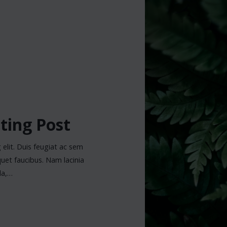
sting Post
elit. Duis feugiat ac sem
quet faucibus. Nam lacinia
la,…