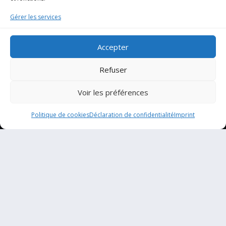
Gérer les services
Accepter
Projets
Refuser
Voir les préférences
RG1 | Rive Gauche
Politique de cookies
Déclaration de confidentialité
Imprint
Mentions légales
Politique de cookies (CA)
Déclaration de confidentialité (CA)
Conditions générales
Avertissement
Imprint